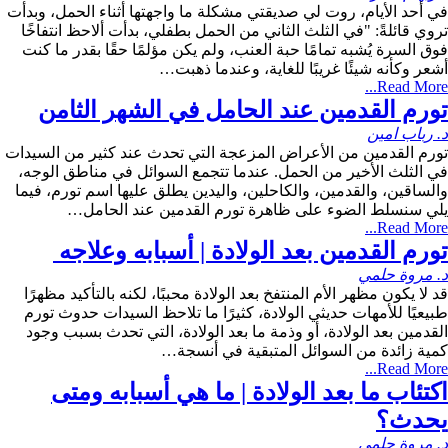
في أحد الأيام، روت لي صديقتي مشكلة ما واجهتها أثناء الحمل، وبدأت
تروي قائلةً: "في الثلث الثاني من الحمل بطفلي، بدأت ألاحظ انتفاخًا
فوق السرة يُشبه تمامًا حبة العنب، ولم يكن مؤلمًا حقًا بقدر ما كنت
أشعر وكأنه شيئًا غريبًا للغاية، وعندما ذهبت…
Read More...
تورم القدمين عند الحامل في الشهر الثامن
د. رباب امين
تورم القدمين من الأعراض المزعجة التي تحدث عند كثير من السيدات
في الثلث الأخير من الحمل. عندما تتجمع السوائل في مناطق الوجه،
والساقين، والقدمين، والكاحلين، واليدين يطلق عليها اسم تورم، فيما
يلي سنسلط الضوء على ظاهرة تورم القدمين عند الحامل…
Read More...
تورم القدمين بعد الولادة | أسبابه وعلاجه
د. مروة حلمي
قد لا يكون مظهر الأم المنتفخ بعد الولادة محببًا، لكنه بالتأكيد مظهرًا
طبيعيًا للأمهات حديثي الولادة، كثيرًا ما تلاحظ السيدات حدوث تورم
القدمين بعد الولادة، أو وذمة ما بعد الولادة، التي تحدث بسبب وجود
كمية زائدة من السوائل المتبقية في أنسجة…
Read More...
اكتئاب ما بعد الولادة | ما هي أسبابه ومتى
يحدث؟
د. مروة حلمي