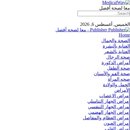
معا لصحة أفضل
الخميس, أغسطس 6, 2026
Publisher - معا لصحة أفضل
Home
الصحة والجمال
العناية بالبشرة
العناية بالشعر
صحة الرجال
أمراض الذكورة
صحة الطفل
صحة الفم والأسنان
صحه المرأة
الحمل والولادة
الأمراض
أمراض الاعصاب
أمراض الجهاز التناسلي
أﻤراض اﻟﺠﻬﺎز اﻟﺘﻨﻔﺴﻲ
أمراض الجهاز الهضمي
أمراض العظام والمفاصل
أمراض العيون
أمراض القلب