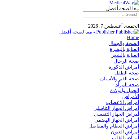
معا لصحة أفضل
الجمعة, أغسطس 7, 2026
Publisher - معا لصحة أفضل
Home
الصحة والجمال
العناية بالبشرة
العناية بالشعر
صحة الرجال
أمراض الذكورة
صحة الطفل
صحة الفم والأسنان
صحه المرأة
الحمل والولادة
الأمراض
أمراض الاعصاب
أمراض الجهاز التناسلي
أﻤراض اﻟﺠﻬﺎز اﻟﺘﻨﻔﺴﻲ
أمراض الجهاز الهضمي
أمراض العظام والمفاصل
أمراض العيون
أمراض القلب