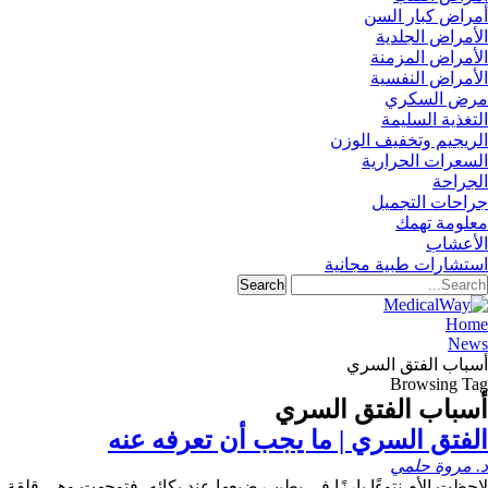
أمراض كبار السن
الأمراض الجلدية
الأمراض المزمنة
الأمراض النفسية
مرض السكري
التغذية السليمة
الريجيم وتخفيف الوزن
السعرات الحرارية
الجراحة
جراحات التجميل
معلومة تهمك
الأعشاب
استشارات طبية مجانية
Home
News
أسباب الفتق السري
Browsing Tag
أسباب الفتق السري
الفتق السري | ما يجب أن تعرفه عنه
د. مروة حلمي
لاحظت الأم نتوءًا بارزًا في بطن رضيعها عند بكائه، فتوجهت وهي قلقة