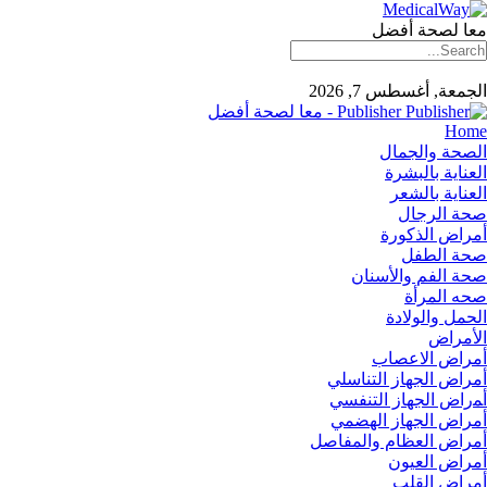
معا لصحة أفضل
الجمعة, أغسطس 7, 2026
Publisher - معا لصحة أفضل
Home
الصحة والجمال
العناية بالبشرة
العناية بالشعر
صحة الرجال
أمراض الذكورة
صحة الطفل
صحة الفم والأسنان
صحه المرأة
الحمل والولادة
الأمراض
أمراض الاعصاب
أمراض الجهاز التناسلي
أﻤراض اﻟﺠﻬﺎز اﻟﺘﻨﻔﺴﻲ
أمراض الجهاز الهضمي
أمراض العظام والمفاصل
أمراض العيون
أمراض القلب