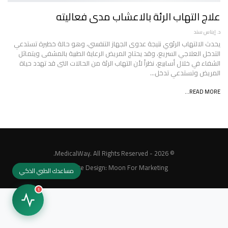
علاج التهاب الرئة بالاعشاب مدى فعاليته
د. إيناس سند
يحدث الالتهاب الرئوي نتيجة عدوى الجهاز التنفسي، وهو حالة خطيرة تستدعي
التدخل العلاجي السريع، وقد يحتاج المريض الرعاية الطبية بالمشفى ويتماثل
الشفاء في خلال أسابيع، نظراً لأن التهاب الرئة من الحالات التى قد تهدد حياة
المريض وتستدعي تدخل…
READ MORE...
© 2026 - MedicalWay. All Rights Reserved.
Website Design:
Moon For Marketing
مساعدك الطبي الذكي
1