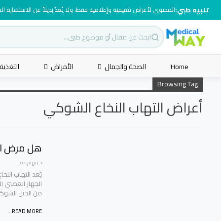
تنبيه طبي:
المحتوى لأغراض تثقيفية وإعلامية فقط، ولا يُعدّ بديلاً عن الاستشارة ا
Home
الصحة والجمال
الأمراض
التغذية
Browsing Tag
أعراض التهاب النخاع الشوكي
هل مرض الت
د.ريهام عمر
يُعد التهاب الن
الجهاز العصبي ال
من الحبل الشوك
READ MORE...