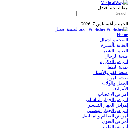
معا لصحة أفضل
الجمعة, أغسطس 7, 2026
Publisher - معا لصحة أفضل
Home
الصحة والجمال
العناية بالبشرة
العناية بالشعر
صحة الرجال
أمراض الذكورة
صحة الطفل
صحة الفم والأسنان
صحه المرأة
الحمل والولادة
الأمراض
أمراض الاعصاب
أمراض الجهاز التناسلي
أﻤراض اﻟﺠﻬﺎز اﻟﺘﻨﻔﺴﻲ
أمراض الجهاز الهضمي
أمراض العظام والمفاصل
أمراض العيون
أمراض القلب