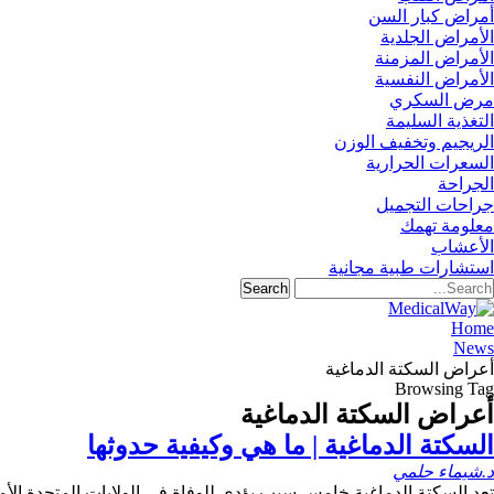
أمراض كبار السن
الأمراض الجلدية
الأمراض المزمنة
الأمراض النفسية
مرض السكري
التغذية السليمة
الريجيم وتخفيف الوزن
السعرات الحرارية
الجراحة
جراحات التجميل
معلومة تهمك
الأعشاب
استشارات طبية مجانية
Home
News
أعراض السكتة الدماغية
Browsing Tag
أعراض السكتة الدماغية
السكتة الدماغية | ما هي وكيفية حدوثها
د.شيماء حلمي
تعد السكتة الدماغية خامس سبب يؤدي للوفاة في الولايات المتحدة الأم