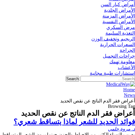
أمراض كبار السن
الأمراض الجلدية
الأمراض المزمنة
الأمراض النفسية
مرض السكري
التغذية السليمة
الريجيم وتخفيف الوزن
السعرات الحرارية
الجراحة
جراحات التجميل
معلومة تهمك
الأعشاب
استشارات طبية مجانية
Home
News
أعراض فقر الدم الناتج عن نقص الحديد
Browsing Tag
أعراض فقر الدم الناتج عن نقص الحديد
فوائد الحديد للشعر لماذا يتساقط شعري؟
د. مروة حلمي
يصيب النساء الكثير من الإحباط والحزن حينما يرون الشعر المتساقط