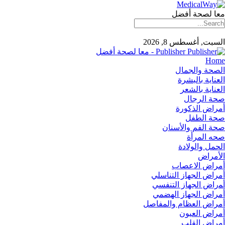
معا لصحة أفضل
السبت, أغسطس 8, 2026
Publisher - معا لصحة أفضل
Home
الصحة والجمال
العناية بالبشرة
العناية بالشعر
صحة الرجال
أمراض الذكورة
صحة الطفل
صحة الفم والأسنان
صحه المرأة
الحمل والولادة
الأمراض
أمراض الاعصاب
أمراض الجهاز التناسلي
أﻤراض اﻟﺠﻬﺎز اﻟﺘﻨﻔﺴﻲ
أمراض الجهاز الهضمي
أمراض العظام والمفاصل
أمراض العيون
أمراض القلب