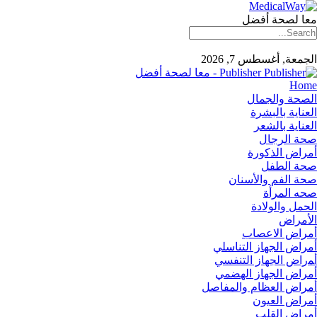
معا لصحة أفضل
الجمعة, أغسطس 7, 2026
Publisher - معا لصحة أفضل
Home
الصحة والجمال
العناية بالبشرة
العناية بالشعر
صحة الرجال
أمراض الذكورة
صحة الطفل
صحة الفم والأسنان
صحه المرأة
الحمل والولادة
الأمراض
أمراض الاعصاب
أمراض الجهاز التناسلي
أﻤراض اﻟﺠﻬﺎز اﻟﺘﻨﻔﺴﻲ
أمراض الجهاز الهضمي
أمراض العظام والمفاصل
أمراض العيون
أمراض القلب