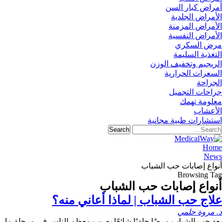
أمراض كبار السن
الأمراض الجلدية
الأمراض المزمنة
الأمراض النفسية
مرض السكري
التغذية السليمة
الريجيم وتخفيف الوزن
السعرات الحرارية
الجراحة
جراحات التجميل
معلومة تهمك
الأعشاب
استشارات طبية مجانية
Home
News
أنواع إصابات حب الشباب
Browsing Tag
أنواع إصابات حب الشباب
علاج حب الشباب | لماذا أعاني منه؟
د. مروة حلمي
يعد حب الشباب مرضًا جلديًا شائعًا يصيب معظم الناس في مرحلة ما