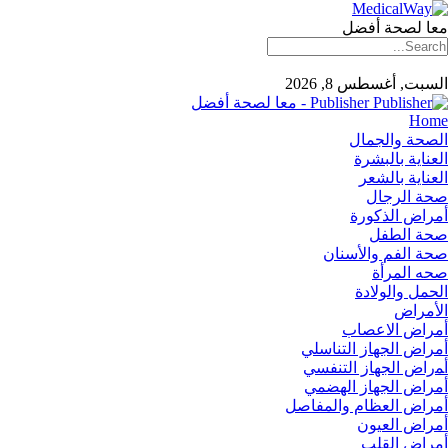
معا لصحة أفضل
السبت, أغسطس 8, 2026
Publisher - معا لصحة أفضل
Home
الصحة والجمال
العناية بالبشرة
العناية بالشعر
صحة الرجال
أمراض الذكورة
صحة الطفل
صحة الفم والأسنان
صحه المرأة
الحمل والولادة
الأمراض
أمراض الاعصاب
أمراض الجهاز التناسلي
أﻤراض اﻟﺠﻬﺎز اﻟﺘﻨﻔﺴﻲ
أمراض الجهاز الهضمي
أمراض العظام والمفاصل
أمراض العيون
أمراض القلب