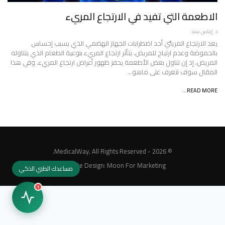
الاطعمة التي تفيد في الارتجاع المريء
د. إيناس سند
يعد الارتجاع المريئي أحد اضطرابات الجهاز الهضمي الذي يسبب إحساس
بالحموضة وعدم ارتياح للمريض. يتأثر ارتجاع المريء بنوعية الطعام الذي يتناوله
المريض، إذ إن تناول بعض الأطعمة يحفز ظهور أعراض ارتجاع المريء. وفي هذا
المقال سوف نتعرف على ماهو…
READ MORE...
© 2026 - MedicalWay. All Rights Reserved.
Website Design:
Moon For Marketing
مساعدك الطبي الذكي
1