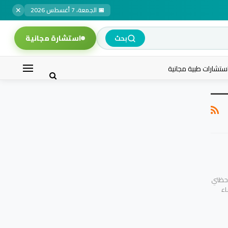
✕
📅 الجمعة، 7 أغسطس 2026
استشارة مجانية
بحث
ستشارات طبية مجانية
احظتي
اء