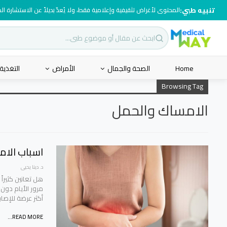
تنبيه طبي:
المحتوى لأغراض تثقيفية وإعلامية فقط، ولا يُعدّ بديلاً عن الاستشارة ا
Home
الصحة والجمال
الأمراض
التغذية
Browsing Tag
الامساك والحمل
اسباب الام
د. دينا يحيى
هل تعانين كثيراً
مرور الأيام دون
أكثر عرضة للإصاب
READ MORE...