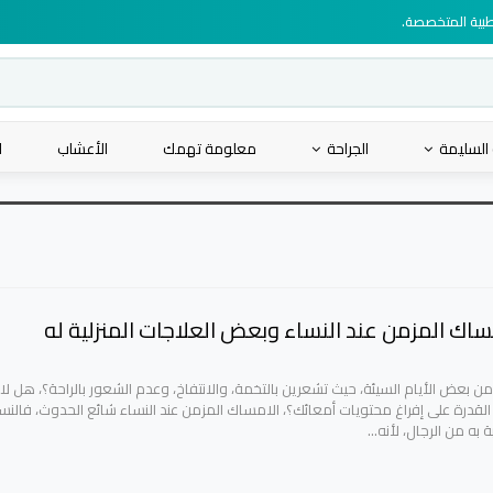
لطبية المتخصصة.
 السليمة
الجراحة
معلومة تهمك
الأعشاب
ا
ساك المزمن عند النساء وبعض العلاجات المنزلية له
 من بعض الأيام السيئة، حيث تشعرين بالتخمة، والانتفاخ، وعدم الشعور بالراحة؟، هل ل
 القدرة على إفراغ محتويات أمعائك؟، الامساك المزمن عند النساء شائع الحدوث، فالنس
ة به من الرجال، لأنه…