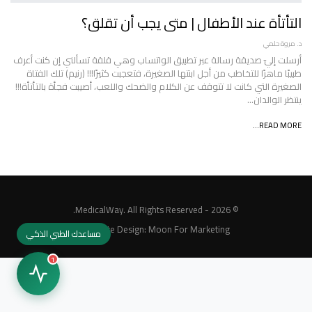
التأتأة عند الأطفال | متى يجب أن تقلق؟
د. مروة حلمي
أرسلت إليّ صديقة رسالة عبر تطبيق الواتساب وهي قلقة تسألني إن كنت أعرف
طبيبًا ماهرًا للتخاطب من أجل ابنتها الصغيرة، فتعجبت كثيرًا!!! (رنيم) تلك الفتاة
الصغيرة التي كانت لا تتوقف عن الكلام والضحك واللعب، أصيبت فجأة بالتأتأة!!!
ينتظر الوالدان…
READ MORE...
© 2026 - MedicalWay. All Rights Reserved.
Website Design:
Moon For Marketing
مساعدك الطبي الذكي
1