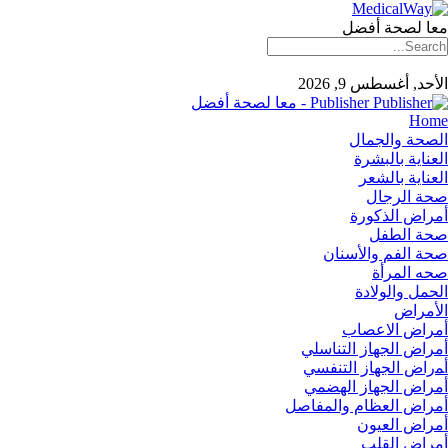
معا لصحة أفضل
الأحد, أغسطس 9, 2026
Publisher - معا لصحة أفضل
Home
الصحة والجمال
العناية بالبشرة
العناية بالشعر
صحة الرجال
أمراض الذكورة
صحة الطفل
صحة الفم والأسنان
صحه المرأة
الحمل والولادة
الأمراض
أمراض الاعصاب
أمراض الجهاز التناسلي
أﻤراض اﻟﺠﻬﺎز اﻟﺘﻨﻔﺴﻲ
أمراض الجهاز الهضمي
أمراض العظام والمفاصل
أمراض العيون
أمراض القلب