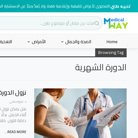
تنبيه طبي:
المحتوى لأغراض تثقيفية وإعلامية فقط، ولا يُعدّ بديلاً عن الاستشارة ا
Home
الصحة والجمال
الأمراض
التغذية
Browsing Tag
الدورة الشهرية
نزول الدور
د. مروة حلمي
هل يمكن نزول الد
أثناء الحمل. بدل
داكنة اللون. كق
READ MORE...