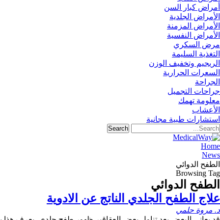
أمراض كبار السن
الأمراض الجلدية
الأمراض المزمنة
الأمراض النفسية
مرض السكري
التغذية السليمة
الريجيم وتخفيف الوزن
السعرات الحرارية
الجراحة
جراحات التجميل
معلومة تهمك
الأعشاب
استشارات طبية مجانية
Home
News
الطفح الدوائي
Browsing Tag
الطفح الدوائي
علاج الطفح الجلدي الناتج عن الادوية
د. مروة حلمي
قد يعاني البعض بعد تناول بعض العقاقير ظهور طفح جلدي، يعرف هذا بال