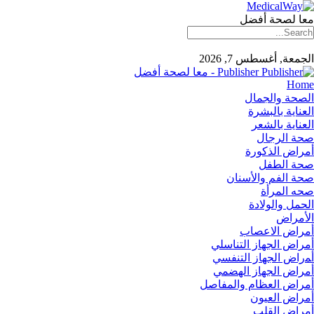
معا لصحة أفضل
الجمعة, أغسطس 7, 2026
Publisher - معا لصحة أفضل
Home
الصحة والجمال
العناية بالبشرة
العناية بالشعر
صحة الرجال
أمراض الذكورة
صحة الطفل
صحة الفم والأسنان
صحه المرأة
الحمل والولادة
الأمراض
أمراض الاعصاب
أمراض الجهاز التناسلي
أﻤراض اﻟﺠﻬﺎز اﻟﺘﻨﻔﺴﻲ
أمراض الجهاز الهضمي
أمراض العظام والمفاصل
أمراض العيون
أمراض القلب