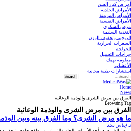
أمراض كبار السن
الأمراض الجلدية
الأمراض المزمنة
الأمراض النفسية
مرض السكري
التغذية السليمة
الريجيم وتخفيف الوزن
السعرات الحرارية
الجراحة
جراحات التجميل
معلومة تهمك
الأعشاب
استشارات طبية مجانية
Home
News
الفرق بين مرض الشرى والوذمة الوعائية
Browsing Tag
الفرق بين مرض الشرى والوذمة الوعائية
ما هو مرض الشرى؟ وما الفرق بينه وبين الوذمة 
د. إيناس سند
مرض الشرى هو أحد
الأمراض الجلدية
التي تسبب طفح جلدي نتيجة رد ف