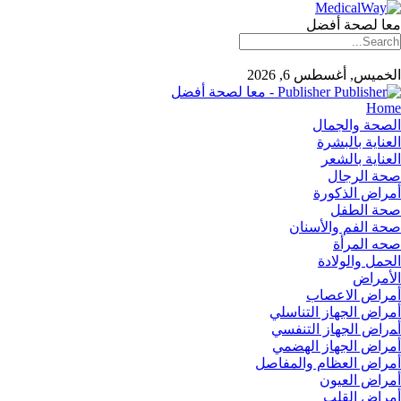
معا لصحة أفضل
الخميس, أغسطس 6, 2026
Publisher - معا لصحة أفضل
Home
الصحة والجمال
العناية بالبشرة
العناية بالشعر
صحة الرجال
أمراض الذكورة
صحة الطفل
صحة الفم والأسنان
صحه المرأة
الحمل والولادة
الأمراض
أمراض الاعصاب
أمراض الجهاز التناسلي
أﻤراض اﻟﺠﻬﺎز اﻟﺘﻨﻔﺴﻲ
أمراض الجهاز الهضمي
أمراض العظام والمفاصل
أمراض العيون
أمراض القلب