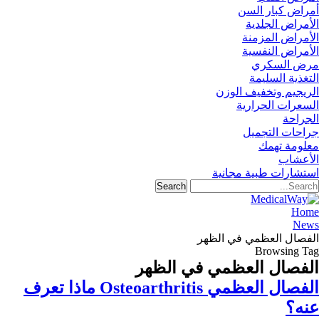
أمراض كبار السن
الأمراض الجلدية
الأمراض المزمنة
الأمراض النفسية
مرض السكري
التغذية السليمة
الريجيم وتخفيف الوزن
السعرات الحرارية
الجراحة
جراحات التجميل
معلومة تهمك
الأعشاب
استشارات طبية مجانية
Home
News
الفصال العظمي في الظهر
Browsing Tag
الفصال العظمي في الظهر
الفصال العظمي Osteoarthritis ماذا تعرف
عنه؟