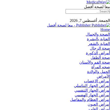
معا لصحة أفضل
الجمعة, أغسطس 7, 2026
Publisher - معا لصحة أفضل
Home
الصحة والجمال
العناية بالبشرة
العناية بالشعر
صحة الرجال
أمراض الذكورة
صحة الطفل
صحة الفم والأسنان
صحه المرأة
الحمل والولادة
الأمراض
أمراض الاعصاب
أمراض الجهاز التناسلي
أﻤراض اﻟﺠﻬﺎز اﻟﺘﻨﻔﺴﻲ
أمراض الجهاز الهضمي
أمراض العظام والمفاصل
أمراض العيون
أمراض القلب