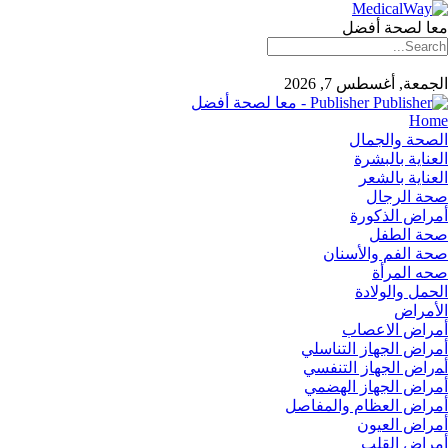
معا لصحة أفضل
الجمعة, أغسطس 7, 2026
Publisher - معا لصحة أفضل
Home
الصحة والجمال
العناية بالبشرة
العناية بالشعر
صحة الرجال
أمراض الذكورة
صحة الطفل
صحة الفم والأسنان
صحه المرأة
الحمل والولادة
الأمراض
أمراض الاعصاب
أمراض الجهاز التناسلي
أﻤراض اﻟﺠﻬﺎز اﻟﺘﻨﻔﺴﻲ
أمراض الجهاز الهضمي
أمراض العظام والمفاصل
أمراض العيون
أمراض القلب