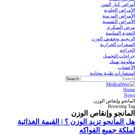
أمراض كبار السن
الأمراض الجلدية
الأمراض المزمنة
الأمراض النفسية
مرض السكري
التغذية السليمة
الريجيم وتخفيف الوزن
السعرات الحرارية
الجراحة
جراحات التجميل
معلومة تهمك
الأعشاب
استشارات طبية مجانية
Home
News
المانجو وإنقاص الوزن
Browsing Tag
المانجو وإنقاص الوزن
هل المانجو تزيد الوزن ؟ | القيمة الغذائية
لملكة جميع الفواكه