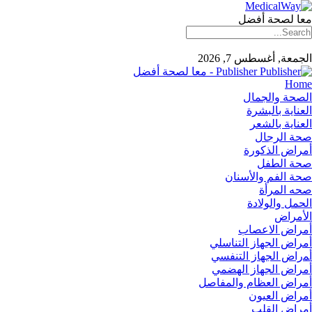
معا لصحة أفضل
الجمعة, أغسطس 7, 2026
Publisher - معا لصحة أفضل
Home
الصحة والجمال
العناية بالبشرة
العناية بالشعر
صحة الرجال
أمراض الذكورة
صحة الطفل
صحة الفم والأسنان
صحه المرأة
الحمل والولادة
الأمراض
أمراض الاعصاب
أمراض الجهاز التناسلي
أﻤراض اﻟﺠﻬﺎز اﻟﺘﻨﻔﺴﻲ
أمراض الجهاز الهضمي
أمراض العظام والمفاصل
أمراض العيون
أمراض القلب