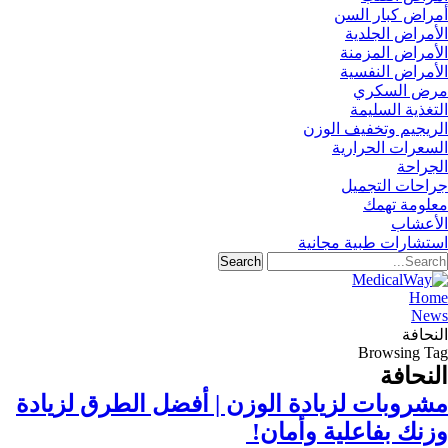
أمراض كبار السن
الأمراض الجلدية
الأمراض المزمنة
الأمراض النفسية
مرض السكري
التغذية السليمة
الريجيم وتخفيف الوزن
السعرات الحرارية
الجراحة
جراحات التجميل
معلومة تهمك
الأعشاب
استشارات طبية مجانية
Home
News
النحافة
Browsing Tag
النحافة
مشروبات لزيادة الوزن | أفضل الطرق لزيادة
وزنك بفاعلية وأمان!