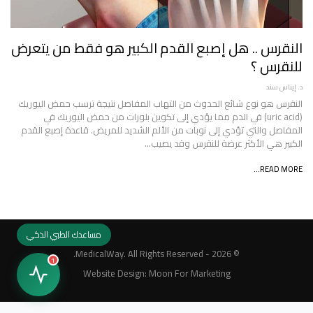
النقرس .. هل إصبع القدم الكبير هو فقط من يتعرض
للنقرس ؟
د. إيناس سند
النقرس هو نوع شائع الحدوث من التهاب المفاصل نتيجة ترسب حمض اليوريك
(uric acid) في الدم مما يؤدي إلى تكوين بلورات من حمض اليوريك في
المفاصل والتي تؤدي إلى نوبات من الألم الشديد للمريض. قاعدة إصبع القدم
الكبير هي الأكثر عرضة للنقرس وقد يصيب…
READ MORE...
مساعدك الطبي الذكي
© 2026 - MedicalWay. All Rights Reserved.
1
Website Design:
Moon For Marketing