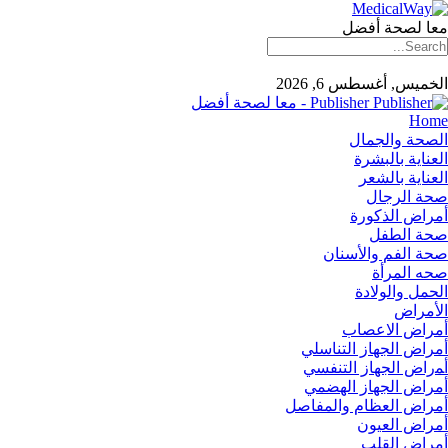
معا لصحة أفضل
الخميس, أغسطس 6, 2026
Publisher - معا لصحة أفضل
Home
الصحة والجمال
العناية بالبشرة
العناية بالشعر
صحة الرجال
أمراض الذكورة
صحة الطفل
صحة الفم والأسنان
صحه المرأة
الحمل والولادة
الأمراض
أمراض الاعصاب
أمراض الجهاز التناسلي
أﻤراض اﻟﺠﻬﺎز اﻟﺘﻨﻔﺴﻲ
أمراض الجهاز الهضمي
أمراض العظام والمفاصل
أمراض العيون
أمراض القلب