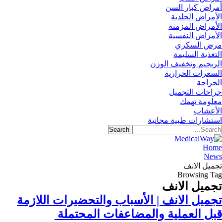
أمراض كبار السن
الأمراض الجلدية
الأمراض المزمنة
الأمراض النفسية
مرض السكري
التغذية السليمة
الريجيم وتخفيف الوزن
السعرات الحرارية
الجراحة
جراحات التجميل
معلومة تهمك
الأعشاب
استشارات طبية مجانية
Home
News
تجميل الانف
Browsing Tag
تجميل الانف
تجميل الانف | الأسباب والتحضيرات اللازمة
قبل العملية والمضاعفات المحتملة