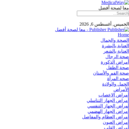
معا لصحة أفضل
الخميس, أغسطس 6, 2026
Publisher - معا لصحة أفضل
Home
الصحة والجمال
العناية بالبشرة
العناية بالشعر
صحة الرجال
أمراض الذكورة
صحة الطفل
صحة الفم والأسنان
صحه المرأة
الحمل والولادة
الأمراض
أمراض الاعصاب
أمراض الجهاز التناسلي
أﻤراض اﻟﺠﻬﺎز اﻟﺘﻨﻔﺴﻲ
أمراض الجهاز الهضمي
أمراض العظام والمفاصل
أمراض العيون
أمراض القلب