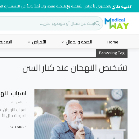
تنبيه طبي:
المحتوى لأغراض تثقيفية وإعلامية فقط، ولا يُعدّ بديلاً عن الاستشارة ا
Home
الصحة والجمال
الأمراض
التغذية
Browsing Tag
تشخيص النهجان عند كبار السن
اسباب النهج
د. إيناس سند
اسباب النهجان ع
المزمنة مثل الأن
READ MORE...