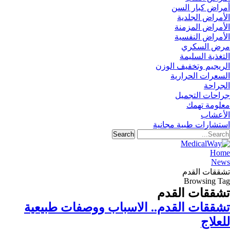
أمراض كبار السن
الأمراض الجلدية
الأمراض المزمنة
الأمراض النفسية
مرض السكري
التغذية السليمة
الريجيم وتخفيف الوزن
السعرات الحرارية
الجراحة
جراحات التجميل
معلومة تهمك
الأعشاب
استشارات طبية مجانية
Home
News
تشققات القدم
Browsing Tag
تشققات القدم
تشققات القدم.. الاسباب ووصفات طبيعية
للعلاج