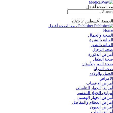
معا لصحة أفضل
الجمعة, أغسطس 7, 2026
Publisher - معا لصحة أفضل
Home
الصحة والجمال
العناية بالبشرة
العناية بالشعر
صحة الرجال
أمراض الذكورة
صحة الطفل
صحة الفم والأسنان
صحه المرأة
الحمل والولادة
الأمراض
أمراض الاعصاب
أمراض الجهاز التناسلي
أﻤراض اﻟﺠﻬﺎز اﻟﺘﻨﻔﺴﻲ
أمراض الجهاز الهضمي
أمراض العظام والمفاصل
أمراض العيون
أمراض القلب