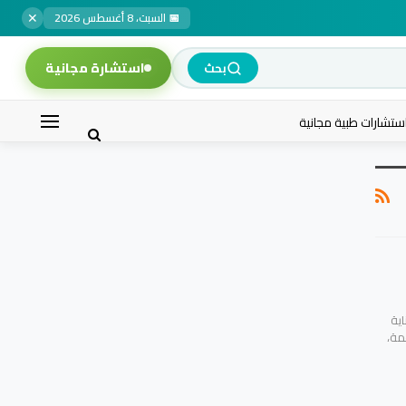
✕
📅 السبت، 8 أغسطس 2026
استشارة مجانية
بحث
ستشارات طبية مجانية
اية
مة،