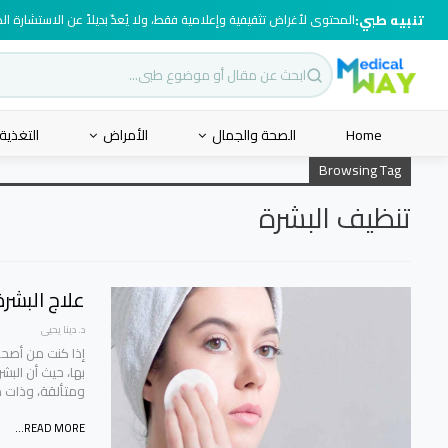
تنبيه طبي:
المحتوى لأغراض تثقيفية وإعلامية فقط، ولا يُعدّ بديلاً عن الاستشارة ا
Home
الصحة والجمال
الأمراض
التغذية
Browsing Tag
تنظيف البشرة
علاج البشرة
د. دينا يحيى
إذا كنت من أصحاب
بها، حيث أن الب
ومتألقة، وذات 
READ MORE...