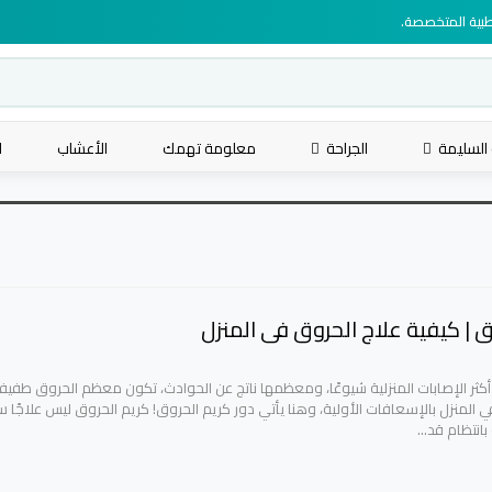
لطبية المتخصصة.
 السليمة
الجراحة
معلومة تهمك
الأعشاب
ا
ق | كيفية علاج الحروق فى المنزل
أكثر الإصابات المنزلية شيوعًا، ومعظمها ناتج عن الحوادث، تكون معظم الحروق طفيفة
المنزل بالإسعافات الأولية، وهنا يأتي دور كريم الحروق! كريم الحروق ليس علاجًا سر
بانتظام قد…