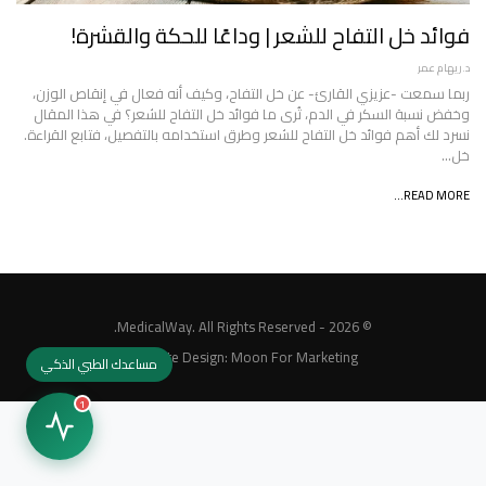
فوائد خل التفاح للشعر | وداعًا للحكة والقشرة!
د.ريهام عمر
ربما سمعت -عزيزي القارئ- عن خل التفاح، وكيف أنه فعال في إنقاص الوزن،
وخفض نسبة السكر في الدم، تُرى ما فوائد خل التفاح للشعر؟ في هذا المقال
نسرد لك أهم فوائد خل التفاح للشعر وطرق استخدامه بالتفصيل، فتابع القراءة.
خل…
READ MORE...
© 2026 - MedicalWay. All Rights Reserved.
Website Design:
Moon For Marketing
مساعدك الطبي الذكي
1