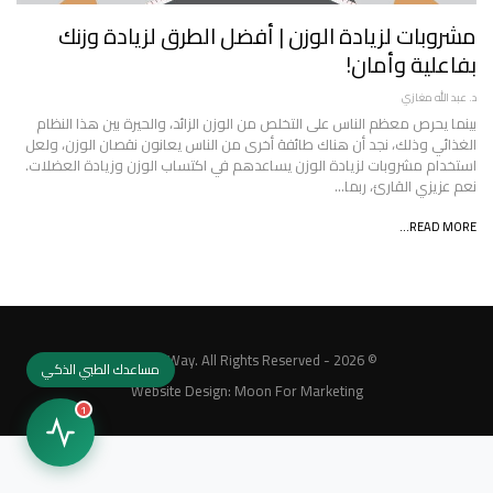
مشروبات لزيادة الوزن | أفضل الطرق لزيادة وزنك
بفاعلية وأمان!
د. عبد الله مغازي
بينما يحرص معظم الناس على التخلص من الوزن الزائد، والحيرة بين هذا النظام
الغذائي وذلك، نجد أن هناك طائفة أخرى من الناس يعانون نقصان الوزن، ولعل
استخدام مشروبات لزيادة الوزن يساعدهم في اكتساب الوزن وزيادة العضلات.
نعم عزيزي القارئ، ربما…
READ MORE...
© 2026 - MedicalWay. All Rights Reserved.
مساعدك الطبي الذكي
Website Design:
Moon For Marketing
1