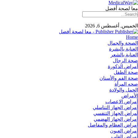
معا لصحة أفضل
الخميس, أغسطس 6, 2026
Publisher - معا لصحة أفضل
Home
الصحة والجمال
العناية بالبشرة
العناية بالشعر
صحة الرجال
أمراض الذكورة
صحة الطفل
صحة الفم والأسنان
صحه المرأة
الحمل والولادة
الأمراض
أمراض الاعصاب
أمراض الجهاز التناسلي
أﻤراض اﻟﺠﻬﺎز اﻟﺘﻨﻔﺴﻲ
أمراض الجهاز الهضمي
أمراض العظام والمفاصل
أمراض العيون
أمراض القلب