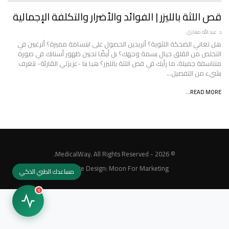
قص اللثة بالليزر | الفوائد والأضرار والتكلفة الإجمالية
د. عبد الله مغازي
هل تعاني الضحكة اللثوية؟ أتريدين الحصول على ابتسامة مميزة؟ أترغبين في
التخلص من القلق حيال بسمة وجهك؟ بل أيضًا تحبين ظهور أسنانك في صورة
متناسقة جميلة، ما رأيك في قص اللثة بالليزر؟ هيا بنا -عزيزتي القارئة- نتعرف
بشيء من التفصيل…
READ MORE...
© 2026 - MedicalWay. All Rights Reserved.
Website Design:
Moon For Marketing
مساعدك الطبي الذكي
1