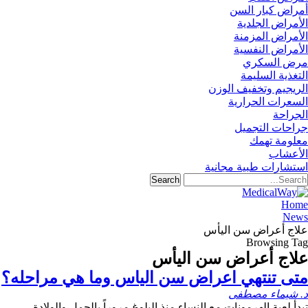
أمراض كبار السن
الأمراض الجلدية
الأمراض المزمنة
الأمراض النفسية
مرض السكري
التغذية السليمة
الريجيم وتخفيف الوزن
السعرات الحرارية
الجراحة
جراحات التجميل
معلومة تهمك
الأعشاب
استشارات طبية مجانية
Home
News
علاج أعراض سن اليأس
Browsing Tag
علاج أعراض سن اليأس
متى تنتهي اعراض سن الياس وما هي مراحله؟
د. شيماء مصطفى
تبدأ لعبة الهرمونات مع النساء منذ البلوغ مروراً بالحمل والولادة