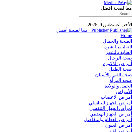
معا لصحة أفضل
الأحد, أغسطس 9, 2026
Publisher - معا لصحة أفضل
Home
الصحة والجمال
العناية بالبشرة
العناية بالشعر
صحة الرجال
أمراض الذكورة
صحة الطفل
صحة الفم والأسنان
صحه المرأة
الحمل والولادة
الأمراض
أمراض الاعصاب
أمراض الجهاز التناسلي
أﻤراض اﻟﺠﻬﺎز اﻟﺘﻨﻔﺴﻲ
أمراض الجهاز الهضمي
أمراض العظام والمفاصل
أمراض العيون
أمراض القلب