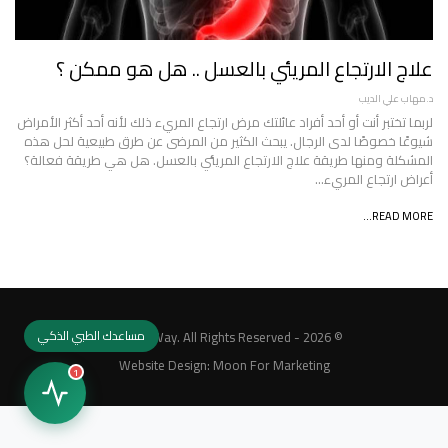
علاج الارتجاع المريئي بالعسل .. هل هو ممكن ؟
د.مهاب علي الديب
لربما تختبر أنت أو أحد أفراد عائلتك مرض ارتجاع المريء ذلك لأنه أحد أكثر الأمراض
شيوعًا خصوصًا لدى الرجال. يبحث الكثير من المرضى عن طرق طبيعية لحل هذه
المشكلة ومنها طريقة علاج الارتجاع المريئي بالعسل. هل هي طريقة فعالة؟
أعراض ارتجاع المريء…
READ MORE...
مساعدك الطبي الذكي
© 2026 - MedicalWay. All Rights Reserved.
Website Design:
Moon For Marketing
1