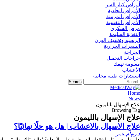
أمراض كبار السن
الأمراض الجلدية
الأمراض المزمنة
الأمراض النفسية
مرض السكري
التغذية السليمة
الريجيم وتخفيف الوزن
السعرات الحرارية
الجراحة
جراحات التجميل
معلومة تهمك
الأعشاب
استشارات طبية مجانية
Home
News
علاج الإسهال بالليمون
Browsing Tag
علاج الإسهال بالليمون
علاج الاسهال بالاعشاب | هل هو حلًا نهائيًا؟
د.ريهام عمر
هل عانيت يومًا ما فقدان السيطرة على الأمعاء؟ يُطلق "الاسهال" ويراد ب