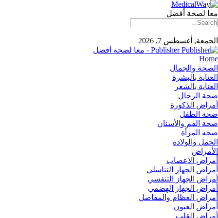
معا لصحة أفضل
الجمعة, أغسطس 7, 2026
Publisher - معا لصحة أفضل
Home
الصحة والجمال
العناية بالبشرة
العناية بالشعر
صحة الرجال
أمراض الذكورة
صحة الطفل
صحة الفم والأسنان
صحه المرأة
الحمل والولادة
الأمراض
أمراض الاعصاب
أمراض الجهاز التناسلي
أﻤراض اﻟﺠﻬﺎز اﻟﺘﻨﻔﺴﻲ
أمراض الجهاز الهضمي
أمراض العظام والمفاصل
أمراض العيون
أمراض القلب