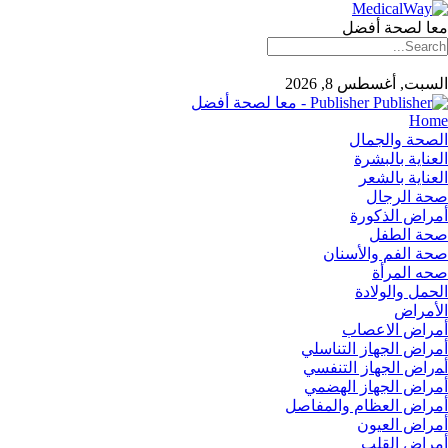
معا لصحة أفضل
السبت, أغسطس 8, 2026
Publisher - معا لصحة أفضل
Home
الصحة والجمال
العناية بالبشرة
العناية بالشعر
صحة الرجال
أمراض الذكورة
صحة الطفل
صحة الفم والأسنان
صحه المرأة
الحمل والولادة
الأمراض
أمراض الاعصاب
أمراض الجهاز التناسلي
أﻤراض اﻟﺠﻬﺎز اﻟﺘﻨﻔﺴﻲ
أمراض الجهاز الهضمي
أمراض العظام والمفاصل
أمراض العيون
أمراض القلب