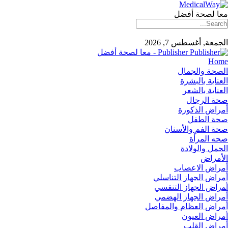
معا لصحة أفضل
الجمعة, أغسطس 7, 2026
Publisher - معا لصحة أفضل
Home
الصحة والجمال
العناية بالبشرة
العناية بالشعر
صحة الرجال
أمراض الذكورة
صحة الطفل
صحة الفم والأسنان
صحه المرأة
الحمل والولادة
الأمراض
أمراض الاعصاب
أمراض الجهاز التناسلي
أﻤراض اﻟﺠﻬﺎز اﻟﺘﻨﻔﺴﻲ
أمراض الجهاز الهضمي
أمراض العظام والمفاصل
أمراض العيون
أمراض القلب