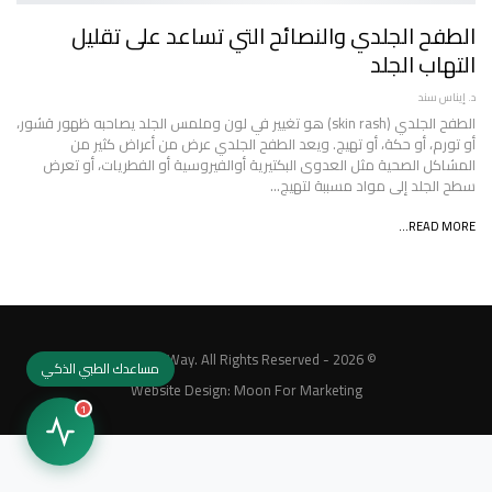
الطفح الجلدي والنصائح التي تساعد على تقليل
التهاب الجلد
د. إيناس سند
الطفح الجلدي (skin rash) هو تغيير في لون وملمس الجلد يصاحبه ظهور قشور،
أو تورم، أو حكة، أو تهيج. ويعد الطفح الجلدي عرض من أعراض كثير من
المشاكل الصحية مثل العدوى البكتيرية أوالفيروسية أو الفطريات، أو تعرض
سطح الجلد إلى مواد مسببة لتهيج…
READ MORE...
© 2026 - MedicalWay. All Rights Reserved.
مساعدك الطبي الذكي
Website Design:
Moon For Marketing
1