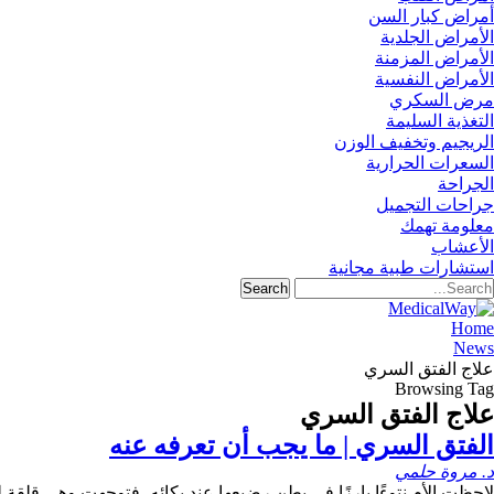
أمراض كبار السن
الأمراض الجلدية
الأمراض المزمنة
الأمراض النفسية
مرض السكري
التغذية السليمة
الريجيم وتخفيف الوزن
السعرات الحرارية
الجراحة
جراحات التجميل
معلومة تهمك
الأعشاب
استشارات طبية مجانية
Home
News
علاج الفتق السري
Browsing Tag
علاج الفتق السري
الفتق السري | ما يجب أن تعرفه عنه
د. مروة حلمي
لاحظت الأم نتوءًا بارزًا في بطن رضيعها عند بكائه، فتوجهت وهي قل