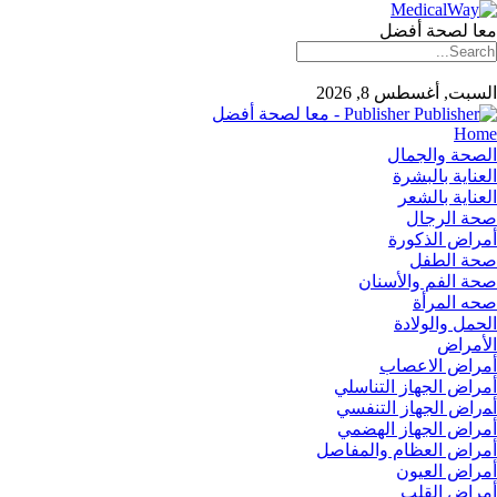
معا لصحة أفضل
السبت, أغسطس 8, 2026
Publisher - معا لصحة أفضل
Home
الصحة والجمال
العناية بالبشرة
العناية بالشعر
صحة الرجال
أمراض الذكورة
صحة الطفل
صحة الفم والأسنان
صحه المرأة
الحمل والولادة
الأمراض
أمراض الاعصاب
أمراض الجهاز التناسلي
أﻤراض اﻟﺠﻬﺎز اﻟﺘﻨﻔﺴﻲ
أمراض الجهاز الهضمي
أمراض العظام والمفاصل
أمراض العيون
أمراض القلب