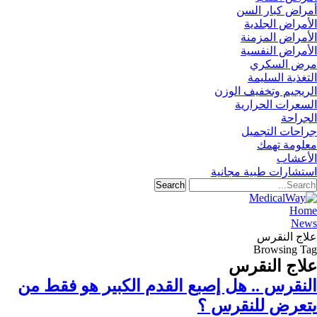
أمراض كبار السن
الأمراض الجلدية
الأمراض المزمنة
الأمراض النفسية
مرض السكري
التغذية السليمة
الريجيم وتخفيف الوزن
السعرات الحرارية
الجراحة
جراحات التجميل
معلومة تهمك
الأعشاب
استشارات طبية مجانية
Home
News
علاج النقرس
Browsing Tag
علاج النقرس
النقرس .. هل إصبع القدم الكبير هو فقط من
يتعرض للنقرس ؟