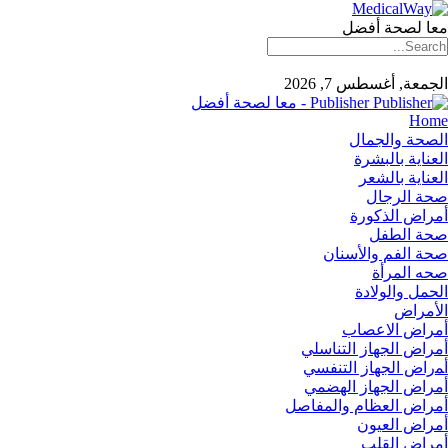
معا لصحة أفضل
الجمعة, أغسطس 7, 2026
Publisher - معا لصحة أفضل
Home
الصحة والجمال
العناية بالبشرة
العناية بالشعر
صحة الرجال
أمراض الذكورة
صحة الطفل
صحة الفم والأسنان
صحه المرأة
الحمل والولادة
الأمراض
أمراض الاعصاب
أمراض الجهاز التناسلي
أﻤراض اﻟﺠﻬﺎز اﻟﺘﻨﻔﺴﻲ
أمراض الجهاز الهضمي
أمراض العظام والمفاصل
أمراض العيون
أمراض القلب