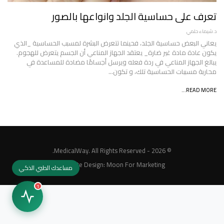
تعرف على حساسية الجلد وانواعها بالصور
د.شيماء حلمي
يعاني البعض حساسية الجلد، فحينما تتعرض البشرة لمسبب الحساسية _الذي
يكون عادة مادة غير ضارة_ يعتقد الجهاز المناعي أن الجسم يتعرض للهجوم.
يبالغ الجهاز المناعي في ردة فعله ويرسل أجسامًا مضادة للمساعدة في
محاربة مسببات الحساسية تلك، و تكون…
READ MORE...
© 2026 - MedicalWay. All Rights Reserved.
Website Design:
Moon For Marketing
مساعدك الطبي الذكي
1