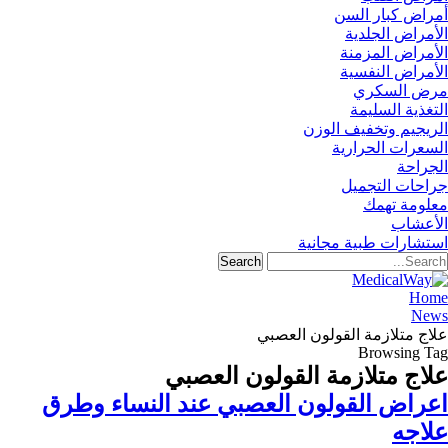
أمراض كبار السن
الأمراض الجلدية
الأمراض المزمنة
الأمراض النفسية
مرض السكري
التغذية السليمة
الريجيم وتخفيف الوزن
السعرات الحرارية
الجراحة
جراحات التجميل
معلومة تهمك
الأعشاب
استشارات طبية مجانية
Home
News
علاج متلازمة القولون العصبي
Browsing Tag
علاج متلازمة القولون العصبي
اعراض القولون العصبي عند النساء وطرق
علاجه