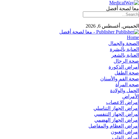
معا لصحة أفضل
الخميس, أغسطس 6, 2026
Publisher - معا لصحة أفضل
Home
الصحة والجمال
العناية بالبشرة
العناية بالشعر
صحة الرجال
أمراض الذكورة
صحة الطفل
صحة الفم والأسنان
صحه المرأة
الحمل والولادة
الأمراض
أمراض الاعصاب
أمراض الجهاز التناسلي
أﻤراض اﻟﺠﻬﺎز اﻟﺘﻨﻔﺴﻲ
أمراض الجهاز الهضمي
أمراض العظام والمفاصل
أمراض العيون
أمراض القلب