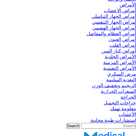
الأمراض
أمراض الاعصاب
أمراض الجهاز التناسلي
أﻤراض اﻟﺠﻬﺎز اﻟﺘﻨﻔﺴﻲ
أمراض الجهاز الهضمي
أمراض العظام والمفاصل
أمراض العيون
أمراض القلب
أمراض كبار السن
الأمراض الجلدية
الأمراض المزمنة
الأمراض النفسية
مرض السكري
التغذية السليمة
الريجيم وتخفيف الوزن
السعرات الحرارية
الجراحة
جراحات التجميل
معلومة تهمك
الأعشاب
استشارات طبية مجانية