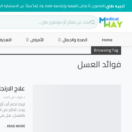
تنبيه طبي:
المحتوى لأغراض تثقيفية وإعلامية فقط، ولا يُعدّ بديلاً عن الاستشارة ا
Home
الصحة والجمال
الأمراض
التغذية
Browsing Tag
فوائد العسل
علاج الارت
د.مهاب علي الديب
لربما تختبر أنت 
يبحث الكثير من 
بالعسل. هل هي 
READ MORE...