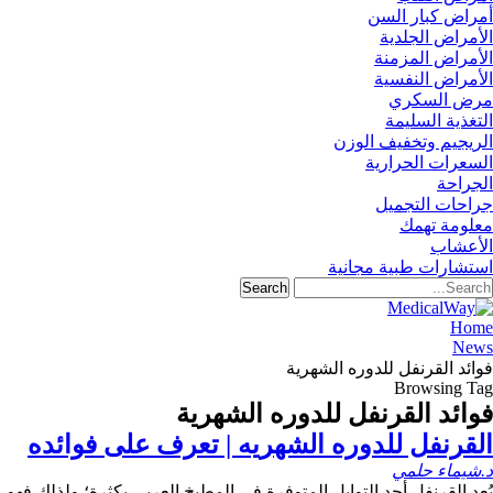
أمراض كبار السن
الأمراض الجلدية
الأمراض المزمنة
الأمراض النفسية
مرض السكري
التغذية السليمة
الريجيم وتخفيف الوزن
السعرات الحرارية
الجراحة
جراحات التجميل
معلومة تهمك
الأعشاب
استشارات طبية مجانية
Home
News
فوائد القرنفل للدوره الشهرية
Browsing Tag
فوائد القرنفل للدوره الشهرية
القرنفل للدوره الشهريه | تعرف على فوائده
د.شيماء حلمي
يُعد القرنفل أحد التوابل المتوفرة في المطبخ العربي بكثرة؛ ولذلك فهو