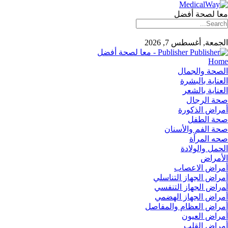
معا لصحة أفضل
الجمعة, أغسطس 7, 2026
Publisher - معا لصحة أفضل
Home
الصحة والجمال
العناية بالبشرة
العناية بالشعر
صحة الرجال
أمراض الذكورة
صحة الطفل
صحة الفم والأسنان
صحه المرأة
الحمل والولادة
الأمراض
أمراض الاعصاب
أمراض الجهاز التناسلي
أﻤراض اﻟﺠﻬﺎز اﻟﺘﻨﻔﺴﻲ
أمراض الجهاز الهضمي
أمراض العظام والمفاصل
أمراض العيون
أمراض القلب