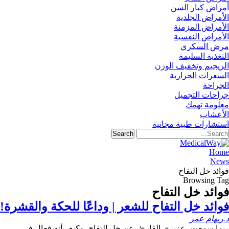
أمراض كبار السن
الأمراض الجلدية
الأمراض المزمنة
الأمراض النفسية
مرض السكري
التغذية السليمة
الريجيم وتخفيف الوزن
السعرات الحرارية
الجراحة
جراحات التجميل
معلومة تهمك
الأعشاب
استشارات طبية مجانية
Home
News
فوائد خل التفاح
Browsing Tag
فوائد خل التفاح
فوائد خل التفاح للشعر | وداعًا للحكة والقشرة!
د.ريهام عمر
ربما سمعت -عزيزي القارئ- عن خل التفاح، وكيف أنه فعال في