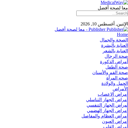
معا لصحة أفضل
الإثنين, أغسطس 10, 2026
Publisher - معا لصحة أفضل
Home
الصحة والجمال
العناية بالبشرة
العناية بالشعر
صحة الرجال
أمراض الذكورة
صحة الطفل
صحة الفم والأسنان
صحه المرأة
الحمل والولادة
الأمراض
أمراض الاعصاب
أمراض الجهاز التناسلي
أﻤراض اﻟﺠﻬﺎز اﻟﺘﻨﻔﺴﻲ
أمراض الجهاز الهضمي
أمراض العظام والمفاصل
أمراض العيون
أمراض القلب