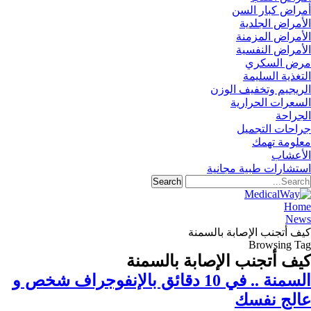
أمراض كبار السن
الأمراض الجلدية
الأمراض المزمنة
الأمراض النفسية
مرض السكري
التغذية السليمة
الريجيم وتخفيف الوزن
السعرات الحرارية
الجراحة
جراحات التجميل
معلومة تهمك
الأعشاب
استشارات طبية مجانية
Home
News
كيف أتجنب الإصابة بالسمنة
Browsing Tag
كيف أتجنب الإصابة بالسمنة
السمنة .. في 10 دقائق بالإنفوجراف شخص و
عالج نفسك