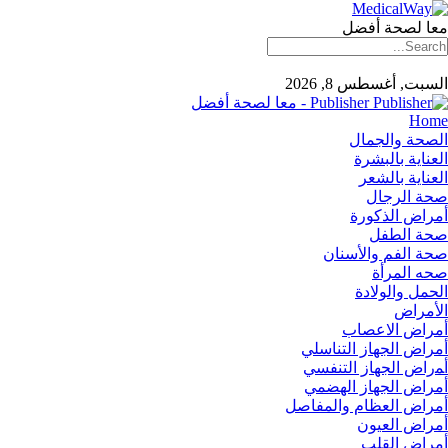
معا لصحة أفضل
السبت, أغسطس 8, 2026
Publisher - معا لصحة أفضل
Home
الصحة والجمال
العناية بالبشرة
العناية بالشعر
صحة الرجال
أمراض الذكورة
صحة الطفل
صحة الفم والأسنان
صحه المرأة
الحمل والولادة
الأمراض
أمراض الاعصاب
أمراض الجهاز التناسلي
أﻤراض اﻟﺠﻬﺎز اﻟﺘﻨﻔﺴﻲ
أمراض الجهاز الهضمي
أمراض العظام والمفاصل
أمراض العيون
أمراض القلب