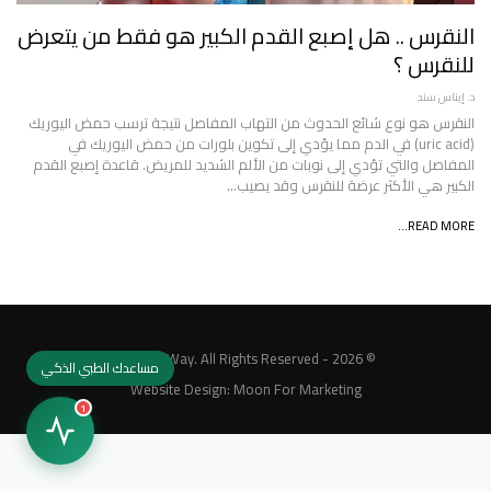
النقرس .. هل إصبع القدم الكبير هو فقط من يتعرض
للنقرس ؟
د. إيناس سند
النقرس هو نوع شائع الحدوث من التهاب المفاصل نتيجة ترسب حمض اليوريك
(uric acid) في الدم مما يؤدي إلى تكوين بلورات من حمض اليوريك في
المفاصل والتي تؤدي إلى نوبات من الألم الشديد للمريض. قاعدة إصبع القدم
الكبير هي الأكثر عرضة للنقرس وقد يصيب…
READ MORE...
© 2026 - MedicalWay. All Rights Reserved.
مساعدك الطبي الذكي
Website Design:
Moon For Marketing
1