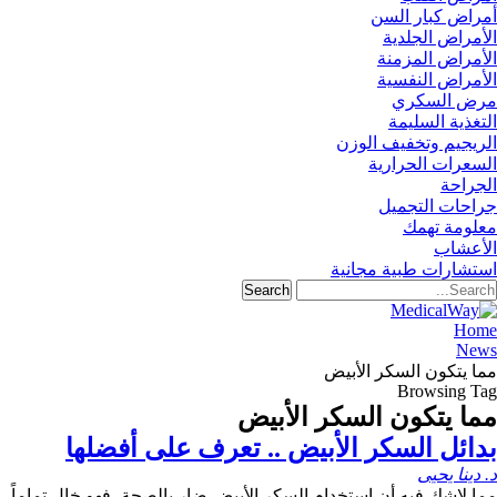
أمراض كبار السن
الأمراض الجلدية
الأمراض المزمنة
الأمراض النفسية
مرض السكري
التغذية السليمة
الريجيم وتخفيف الوزن
السعرات الحرارية
الجراحة
جراحات التجميل
معلومة تهمك
الأعشاب
استشارات طبية مجانية
Home
News
مما يتكون السكر الأبيض
Browsing Tag
مما يتكون السكر الأبيض
بدائل السكر الأبيض .. تعرف على أفضلها
د. دينا يحيى
مما لاشك فيه أن استخدام السكر الأبيض ضار بالصحة، فهو خال تماماً