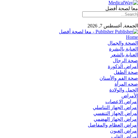
معا لصحة أفضل
الجمعة, أغسطس 7, 2026
Publisher - معا لصحة أفضل
Home
الصحة والجمال
العناية بالبشرة
العناية بالشعر
صحة الرجال
أمراض الذكورة
صحة الطفل
صحة الفم والأسنان
صحه المرأة
الحمل والولادة
الأمراض
أمراض الاعصاب
أمراض الجهاز التناسلي
أﻤراض اﻟﺠﻬﺎز اﻟﺘﻨﻔﺴﻲ
أمراض الجهاز الهضمي
أمراض العظام والمفاصل
أمراض العيون
أمراض القلب