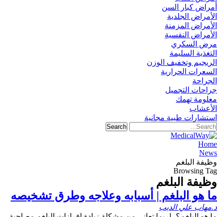
أمراض كبار السن
الأمراض الجلدية
الأمراض المزمنة
الأمراض النفسية
مرض السكري
التغذية السليمة
الريجيم وتخفيف الوزن
السعرات الحرارية
الجراحة
جراحات التجميل
معلومة تهمك
الأعشاب
استشارات طبية مجانية
Home
News
وظيفة البلغم
Browsing Tag
وظيفة البلغم
ما هو البلغم | أسبابه وعلاجه وطرق تشخيصه
د.مهاب علي الديب
ما هو البلغم؟، لربما تعاني من مشكلة زيادة إفرازات البلغم مصاحبة