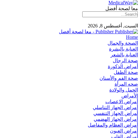
معا لصحة أفضل
السبت, أغسطس 8, 2026
Publisher - معا لصحة أفضل
Home
الصحة والجمال
العناية بالبشرة
العناية بالشعر
صحة الرجال
أمراض الذكورة
صحة الطفل
صحة الفم والأسنان
صحه المرأة
الحمل والولادة
الأمراض
أمراض الاعصاب
أمراض الجهاز التناسلي
أﻤراض اﻟﺠﻬﺎز اﻟﺘﻨﻔﺴﻲ
أمراض الجهاز الهضمي
أمراض العظام والمفاصل
أمراض العيون
أمراض القلب