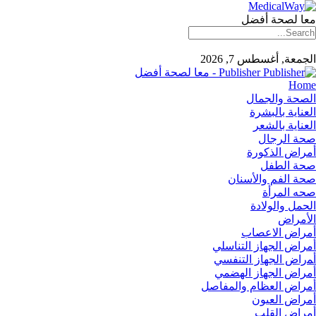
معا لصحة أفضل
الجمعة, أغسطس 7, 2026
Publisher - معا لصحة أفضل
Home
الصحة والجمال
العناية بالبشرة
العناية بالشعر
صحة الرجال
أمراض الذكورة
صحة الطفل
صحة الفم والأسنان
صحه المرأة
الحمل والولادة
الأمراض
أمراض الاعصاب
أمراض الجهاز التناسلي
أﻤراض اﻟﺠﻬﺎز اﻟﺘﻨﻔﺴﻲ
أمراض الجهاز الهضمي
أمراض العظام والمفاصل
أمراض العيون
أمراض القلب