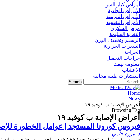
أمراض كبار السن
الأمراض الجلدية
الأمراض المزمنة
الأمراض النفسية
مرض السكري
التغذية السليمة
الريجيم وتخفيف الوزن
السعرات الحرارية
الجراحة
جراحات التجميل
معلومة تهمك
الأعشاب
استشارات طبية مجانية
Home
News
أعراض الإصابة ب كوفيد ١٩
Browsing Tag
أعراض الإصابة ب كوفيد ١٩
فيروس كورونا المستجد | عوامل الخطورة للإصا
د. مروة حلمي