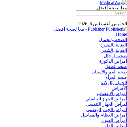
معا لصحة أفضل
الخميس, أغسطس 6, 2026
Publisher - معا لصحة أفضل
Home
الصحة والجمال
العناية بالبشرة
العناية بالشعر
صحة الرجال
أمراض الذكورة
صحة الطفل
صحة الفم والأسنان
صحه المرأة
الحمل والولادة
الأمراض
أمراض الاعصاب
أمراض الجهاز التناسلي
أﻤراض اﻟﺠﻬﺎز اﻟﺘﻨﻔﺴﻲ
أمراض الجهاز الهضمي
أمراض العظام والمفاصل
أمراض العيون
أمراض القلب